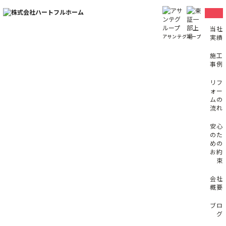
コ
ン
テ
当社
ン
実績
アサンテグループ
ツ
へ
ス
施工
キ
事例
ッ
プ
リフ
ォー
ムの
流れ
安心
のた
めの
お約
束
会社
概要
ブロ
グ