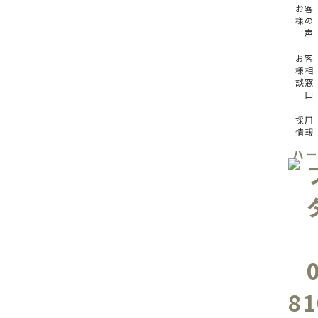
お客
様の
声
お客
様相
談窓
口
採用
情報
ハ
81