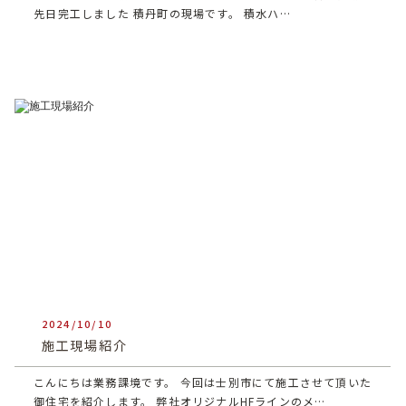
先日完工しました 積丹町の現場です。 積水ハ…
2024/10/10
heartful_admin
施工現場紹介
こんにちは業務課境です。 今回は士別市にて施工させて頂いた
御住宅を紹介します。 弊社オリジナルHFラインのメ…