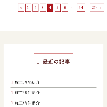
投
»
«
1
2
3
4
5
6
…
54
稿
前
の
の
ペ
記
ー
ジ
事
送
り
最近の記事
施工現場紹介
施工物件紹介
施工物件紹介