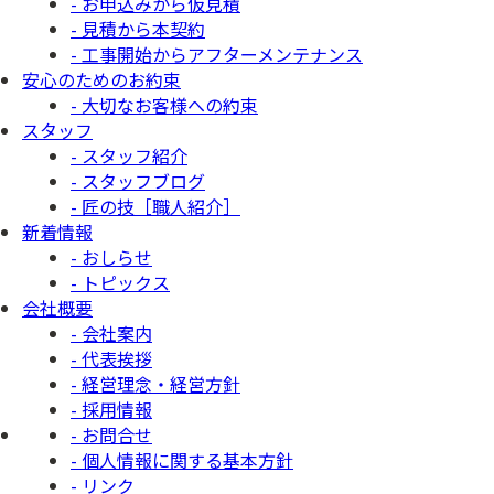
- お申込みから仮見積
- 見積から本契約
- 工事開始からアフターメンテナンス
安心のためのお約束
- 大切なお客様への約束
スタッフ
- スタッフ紹介
- スタッフブログ
- 匠の技［職人紹介］
新着情報
- おしらせ
- トピックス
会社概要
- 会社案内
- 代表挨拶
- 経営理念・経営方針
- 採用情報
- お問合せ
- 個人情報に関する基本方針
- リンク