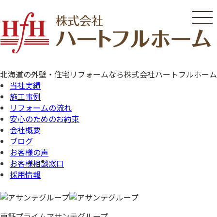
コ
ン
テ
ン
ツ
へ
北海道の外壁・住宅リフォームなら株式会社ハートフルホーム
ス
当社実績
キ
施工事例
ッ
リフォームの流れ
プ
安心のためのお約束
会社概要
ブログ
お客様の声
お客様相談窓口
採用情報
東証プライム
アサンテグループ