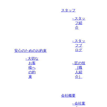
スタッフ
- スタッ
フ紹
介
- スタッ
フブ
ログ
安心のためのお約束
- 大切な
お客
- 匠の技
様へ
［職
の約
人紹
束
介］
会社概要
- 会社案