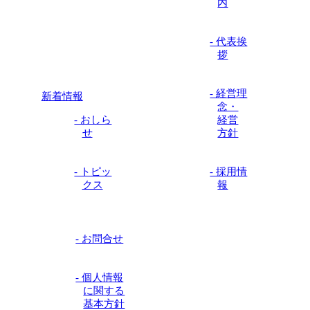
内
- 代表挨
拶
- 経営理
新着情報
念・
- おしら
経営
せ
方針
- トピッ
- 採用情
クス
報
- お問合せ
- 個人情報
に関する
基本方針