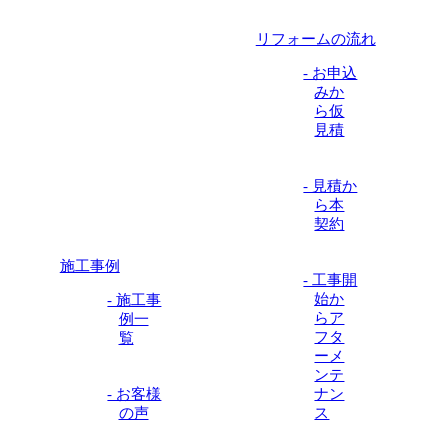
リフォームの流れ
- お申込
みか
ら仮
見積
- 見積か
ら本
契約
施工事例
- 工事開
始か
- 施工事
らア
例一
フタ
覧
ーメ
ンテ
- お客様
ナン
の声
ス