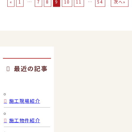
投
»
«
1
…
7
8
9
10
11
…
54
前
稿
の
の
記
ペ
事
ー
ジ
送
り
最近の記事
施工現場紹介
施工物件紹介