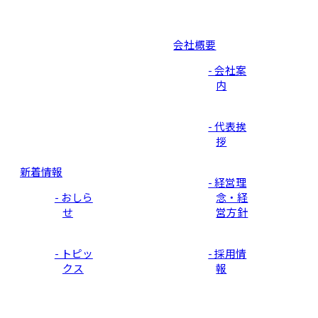
会社概要
- 会社案
内
- 代表挨
拶
新着情報
- 経営理
- おしら
念・経
せ
営方針
- トピッ
- 採用情
クス
報