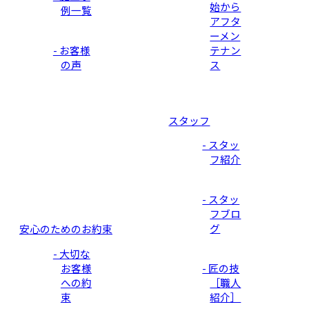
始から
例一覧
アフタ
ーメン
- お客様
テナン
の声
ス
スタッフ
- スタッ
フ紹介
- スタッ
フブロ
グ
安心のためのお約束
- 大切な
お客様
- 匠の技
への約
［職人
束
紹介］