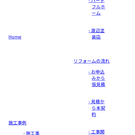
- ハート
フルホ
ーム
- 渡辺塗
Home
装店
リフォームの流れ
- お申込
みから
仮見積
- 見積か
ら本契
約
施工事例
- 工事開
- 施工事