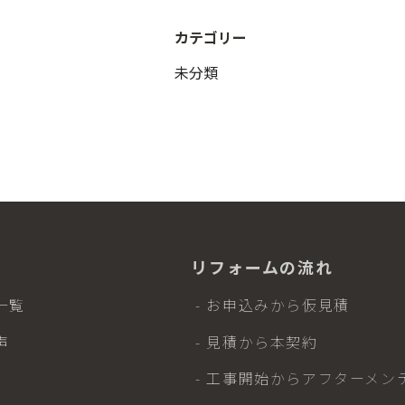
カテゴリー
未分類
リフォームの流れ
一覧
- お申込みから仮見積
声
- 見積から本契約
- 工事開始からアフターメン