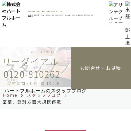
コ
ン
北海道の外壁・住宅リフォームなら株式会社ハートフルホーム
テ
当社実績
施工事例
リフォームの流れ
安心のためのお約束
会社概要
ブログ
お客様の声
お客様相談窓口
採用情報
ン
アサンテグルー
東証プライム
プ
ツ
へ
ス
キ
ハートフルに
ッ
プ
スタッフブログ
お問合せ・お見積
0120-810262
Blog
受付時間 / 09：00-18：00
ハートフルホームのスタッフブログ
Home
スタッフブログ
室蘭、登別方面大規模停電