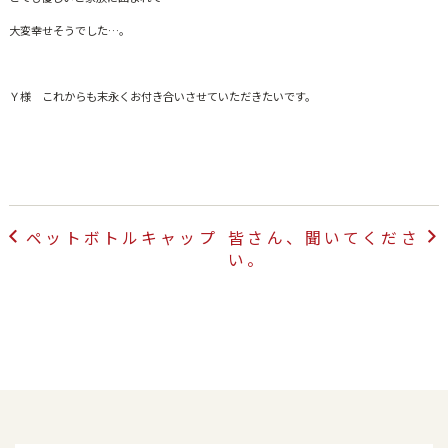
大変幸せそうでした…。
Ｙ様 これからも末永くお付き合いさせていただきたいです。
投
ペットボトルキャップ
皆さん、聞いてくださ
稿
い。
ナ
ビ
ゲ
ー
シ
ョ
ン