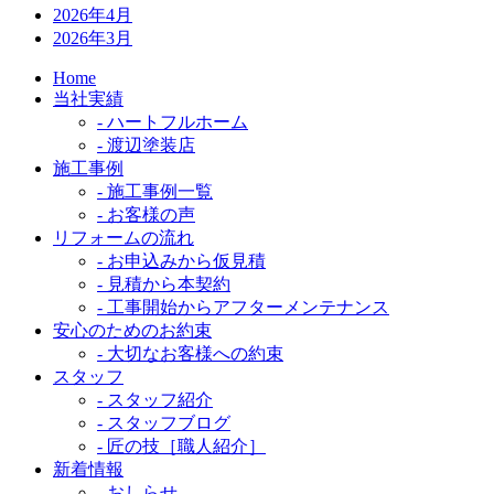
2026年4月
2026年3月
Home
当社実績
- ハートフルホーム
- 渡辺塗装店
施工事例
- 施工事例一覧
- お客様の声
リフォームの流れ
- お申込みから仮見積
- 見積から本契約
- 工事開始からアフターメンテナンス
安心のためのお約束
- 大切なお客様への約束
スタッフ
- スタッフ紹介
- スタッフブログ
- 匠の技［職人紹介］
新着情報
- おしらせ