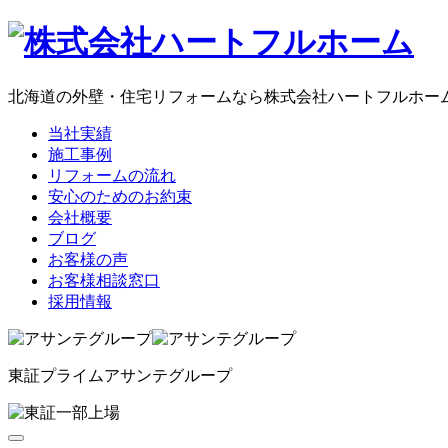
コ
ン
テ
ン
北海道の外壁・住宅リフォームなら株式会社ハートフルホー
ツ
当社実績
へ
施工事例
ス
リフォームの流れ
キ
安心のためのお約束
ッ
会社概要
プ
ブログ
お客様の声
お客様相談窓口
採用情報
東証プライム
アサンテグループ