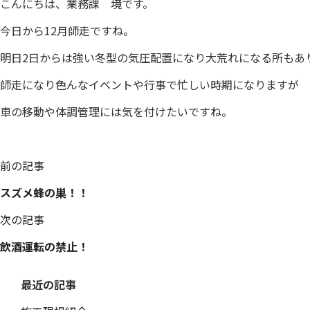
こんにちは、業務課 境です。
今日から12月師走ですね。
明日2日からは強い冬型の気圧配置になり大荒れになる所もあ
師走になり色んなイベントや行事で忙しい時期になりますが
車の移動や体調管理には気を付けたいですね。
投
前の記事
稿
スズメ蜂の巣！！
ナ
ビ
次の記事
ゲ
ー
飲酒運転の禁止！
シ
ョ
最近の記事
ン