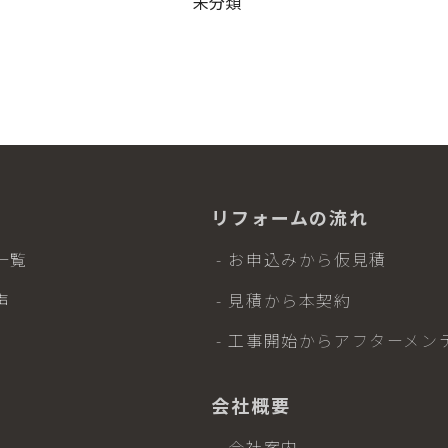
未分類
リフォームの流れ
一覧
- お申込みから仮見積
声
- 見積から本契約
- 工事開始からアフターメン
会社概要
- 会社案内