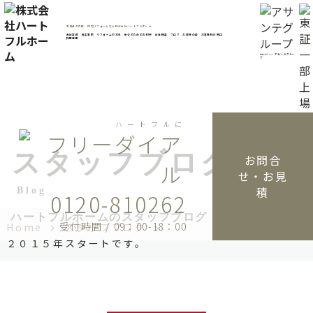
コ
ン
北海道の外壁・住宅リフォームなら株式会社ハートフルホーム
テ
当社実績
施工事例
リフォームの流れ
安心のためのお約束
会社概要
ブログ
お客様の声
お客様相談窓口
採用情報
ン
アサンテグルー
東証プライム
プ
ツ
へ
ス
キ
ハートフルに
ッ
プ
スタッフブログ
お問合
せ・お見
積
Blog
0120-810262
ハートフルホームのスタッフブログ
受付時間 / 09：00-18：00
Home
スタッフブログ
２０１５年スタートです。