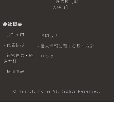
- 匠の技［職
人紹介］
会社概要
- 会社案内
- お問合せ
- 代表挨拶
- 個人情報に関する基本方針
- 経営理念・経
- リンク
営方針
- 採用情報
© Heartfulhome All Rights Reserved.