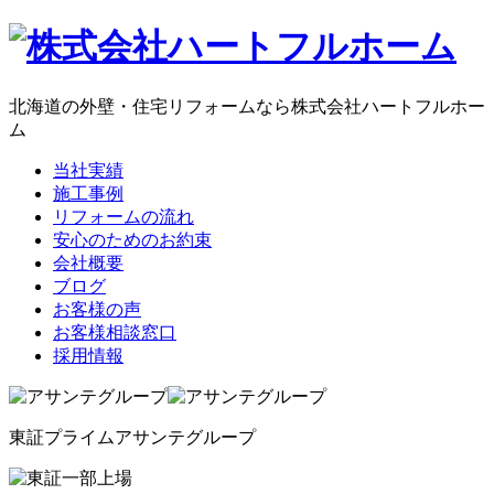
コ
ン
テ
ン
北海道の外壁・住宅リフォームなら株式会社ハートフルホー
ツ
ム
へ
当社実績
ス
施工事例
キ
リフォームの流れ
ッ
安心のためのお約束
プ
会社概要
ブログ
お客様の声
お客様相談窓口
採用情報
東証プライム
アサンテグループ