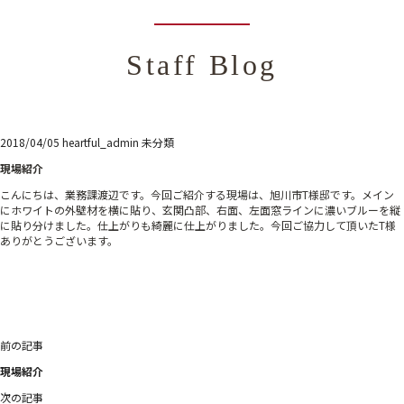
Staff Blog
2018/04/05
heartful_admin
未分類
現場紹介
こんにちは、業務課渡辺です。今回ご紹介する現場は、旭川市T様邸です。メイン
にホワイトの外壁材を横に貼り、玄関凸部、右面、左面窓ラインに濃いブルーを縦
に貼り分けました。仕上がりも綺麗に仕上がりました。今回ご協力して頂いたT様
ありがとうございます。
投
前の記事
稿
現場紹介
ナ
ビ
次の記事