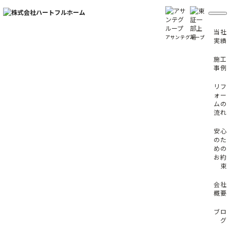
コ
ン
テ
ン
当社
アサンテグループ
ツ
実績
へ
ス
施工
キ
事例
ッ
プ
リフ
ォー
ムの
流れ
安心
のた
めの
お約
束
会社
概要
ブロ
グ