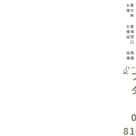
お客
様の
声
お客
様相
談窓
口
採用
情報
ハ
81