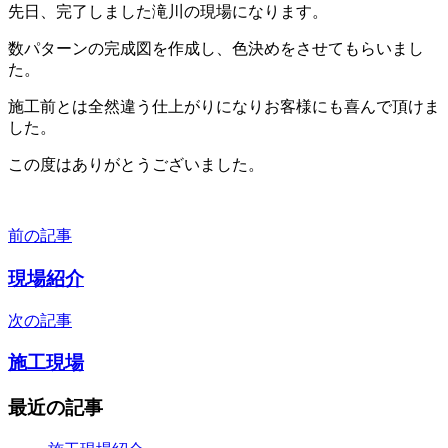
先日、完了しました滝川の現場になります。
数パターンの完成図を作成し、色決めをさせてもらいまし
た。
施工前とは全然違う仕上がりになりお客様にも喜んで頂けま
した。
この度はありがとうございました。
前の記事
投
稿
現場紹介
ナ
次の記事
ビ
施工現場
ゲ
ー
最近の記事
シ