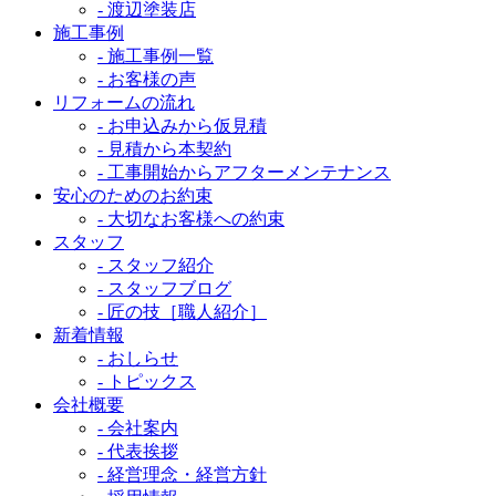
- 渡辺塗装店
施工事例
- 施工事例一覧
- お客様の声
リフォームの流れ
- お申込みから仮見積
- 見積から本契約
- 工事開始からアフターメンテナンス
安心のためのお約束
- 大切なお客様への約束
スタッフ
- スタッフ紹介
- スタッフブログ
- 匠の技［職人紹介］
新着情報
- おしらせ
- トピックス
会社概要
- 会社案内
- 代表挨拶
- 経営理念・経営方針