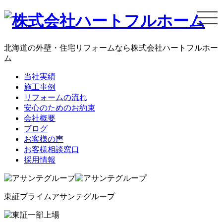
コ
ン
テ
ン
北海道の外壁・住宅リフォームなら株式会社ハートフルホー
ツ
ム
へ
当社実績
ス
施工事例
キ
リフォームの流れ
ッ
安心のためのお約束
プ
会社概要
ブログ
お客様の声
お客様相談窓口
採用情報
東証プライム
アサンテグループ