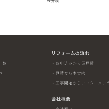
未分類
リフォームの流れ
一覧
- お申込みから仮見積
声
- 見積から本契約
- 工事開始からアフターメン
会社概要
- 会社案内