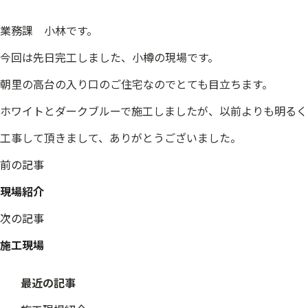
業務課 小林です。
今回は先日完工しました、小樽の現場です。
朝里の高台の入り口のご住宅なのでとても目立ちます。
ホワイトとダークブルーで施工しましたが、以前よりも明るく
工事して頂きまして、ありがとうございました。
投
前の記事
稿
現場紹介
ナ
ビ
次の記事
ゲ
ー
施工現場
シ
ョ
最近の記事
ン