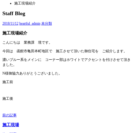
施工現場紹介
Staff Blog
2018/11/12
heartful_admin
未分類
施工現場紹介
こんにちは 業務課 境です。
今回は 函館市亀田本町地区で 施工させて頂いた御住宅を ご紹介します。
濃いブルー系をメインに コーナー部はホワイトでアクセントを付けさせて頂き
ました。
N様御協力ありがとうございました。
施工前
施工後
投
前の記事
稿
施工現場
ナ