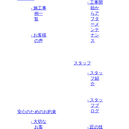
- 工事開
始か
- 施工事
らア
例一
フタ
覧
ーメ
ンテ
- お客様
ナン
の声
ス
スタッフ
- スタッ
フ紹
介
- スタッ
フブ
ログ
安心のためのお約束
- 大切な
お客
- 匠の技