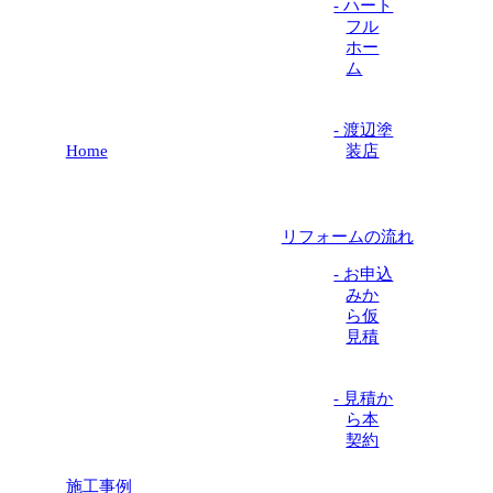
- ハート
フル
ホー
ム
- 渡辺塗
Home
装店
リフォームの流れ
- お申込
みか
ら仮
見積
- 見積か
ら本
契約
施工事例