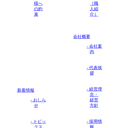
様へ
［職
の約
人紹
束
介］
会社概要
- 会社案
内
- 代表挨
拶
- 経営理
新着情報
念・
- おしら
経営
せ
方針
- トピッ
- 採用情
クス
報