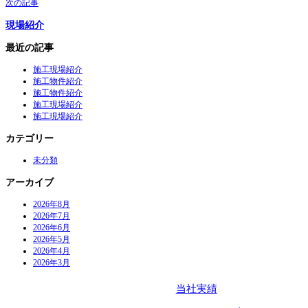
次の記事
ビ
現場紹介
ゲ
ー
最近の記事
シ
施工現場紹介
ョ
施工物件紹介
ン
施工物件紹介
施工現場紹介
施工現場紹介
カテゴリー
未分類
アーカイブ
2026年8月
2026年7月
2026年6月
2026年5月
2026年4月
2026年3月
当社実績