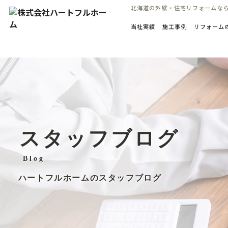
コ
北海道の外壁・住宅リフォームな
ン
当社実績
施工事例
リフォーム
テ
ン
ツ
へ
ス
キ
ッ
プ
スタッフブログ
Blog
ハートフルホームのスタッフブログ