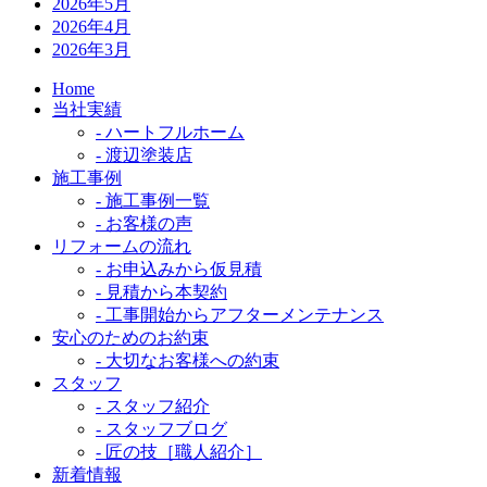
2026年5月
2026年4月
2026年3月
Home
当社実績
- ハートフルホーム
- 渡辺塗装店
施工事例
- 施工事例一覧
- お客様の声
リフォームの流れ
- お申込みから仮見積
- 見積から本契約
- 工事開始からアフターメンテナンス
安心のためのお約束
- 大切なお客様への約束
スタッフ
- スタッフ紹介
- スタッフブログ
- 匠の技［職人紹介］
新着情報