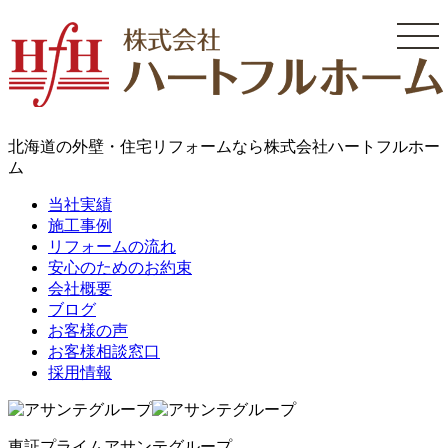
コ
ン
テ
ン
ツ
へ
北海道の外壁・住宅リフォームなら株式会社ハートフルホー
ス
ム
キ
ッ
当社実績
プ
施工事例
リフォームの流れ
安心のためのお約束
会社概要
ブログ
お客様の声
お客様相談窓口
採用情報
東証プライム
アサンテグループ