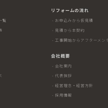
リフォームの流れ
一覧
- お申込みから仮見積
声
- 見積から本契約
- 工事開始からアフターメン
会社概要
- 会社案内
ス
- 代表挨拶
- 経営理念・経営方針
- 採用情報