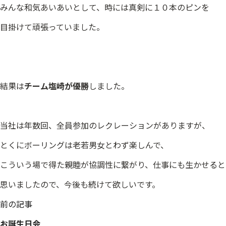
みんな和気あいあいとして、時には真剣に１０本のピンを
目掛けて頑張っていました。
結果は
チーム塩崎が優勝
しました。
当社は年数回、全員参加のレクレーションがありますが、
とくにボーリングは老若男女とわず楽しんで、
こういう場で得た親睦が協調性に繋がり、仕事にも生かせると
思いましたので、今後も続けて欲しいです。
投
前の記事
稿
お誕生日会