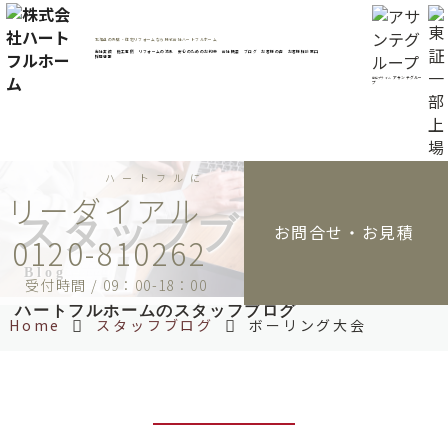
コ
ン
北海道の外壁・住宅リフォームなら株式会社ハートフルホーム
テ
当社実績
施工事例
リフォームの流れ
安心のためのお約束
会社概要
ブログ
お客様の声
お客様相談窓口
採用情報
ン
アサンテグルー
東証プライム
プ
ツ
へ
ス
キ
ハートフルに
ッ
プ
スタッフブログ
お問合せ・お見積
0120-810262
Blog
受付時間 / 09：00-18：00
ハートフルホームのスタッフブログ
Home
スタッフブログ
ボーリング大会