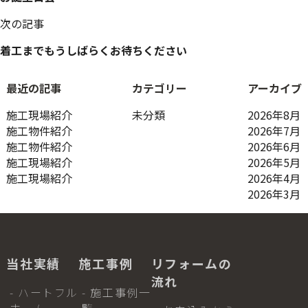
ナ
ビ
次の記事
ゲ
ー
着工までもうしばらくお待ちください
シ
ョ
最近の記事
カテゴリー
アーカイブ
ン
施工現場紹介
未分類
2026年8月
施工物件紹介
2026年7月
施工物件紹介
2026年6月
施工現場紹介
2026年5月
施工現場紹介
2026年4月
2026年3月
当社実績
施工事例
リフォームの
流れ
- ハートフル
- 施工事例一
ホーム
覧