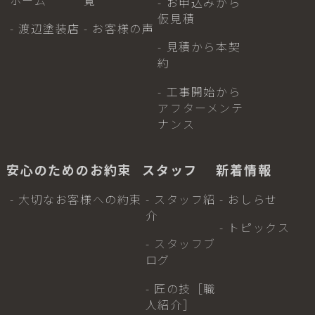
- お申込みから
仮見積
- 渡辺塗装店
- お客様の声
- 見積から本契
約
- 工事開始から
アフターメンテ
ナンス
安心のためのお約束
スタッフ
新着情報
- 大切なお客様への約束
- スタッフ紹
- おしらせ
介
- トピックス
- スタッフブ
ログ
- 匠の技［職
人紹介］