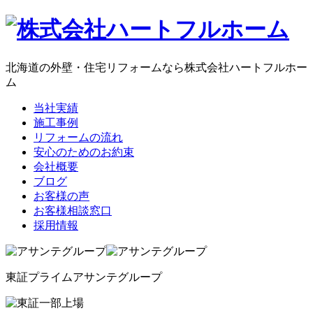
コ
ン
テ
ン
北海道の外壁・住宅リフォームなら株式会社ハートフルホー
ツ
ム
へ
当社実績
ス
施工事例
キ
リフォームの流れ
ッ
安心のためのお約束
プ
会社概要
ブログ
お客様の声
お客様相談窓口
採用情報
東証プライム
アサンテグループ