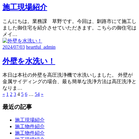
施工現場紹介
こんにちは。業務課 草野です。今回は、釧路市にて施工し
ました御住宅を紹介させていただきます。こちらの御住宅は
メイ…
2024/07/03
heartful_admin
外壁を水洗い！
本日は本社の外壁を高圧洗浄機で水洗いしました。 外壁が
金属サイディングの場合、最も簡単な洗浄方法は高圧洗浄と
なりま…
«
前
1
2
3
4
5
6
…
54
次
»
投
の
の
稿
最近の記事
記
記
事
事
の
施工現場紹介
ペ
施工物件紹介
施工物件紹介
ー