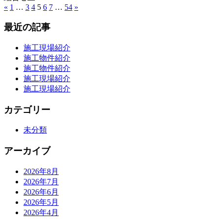
«
前
1
…
3
4
5
6
7
…
54
次
»
投
の
の
稿
最近の記事
記
記
事
事
の
施工現場紹介
ペ
施工物件紹介
施工物件紹介
ー
施工現場紹介
ジ
施工現場紹介
送
カテゴリー
り
未分類
アーカイブ
2026年8月
2026年7月
2026年6月
2026年5月
2026年4月