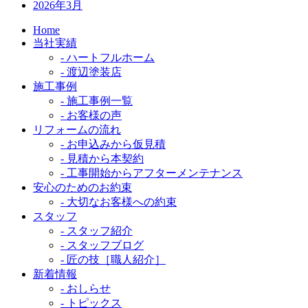
2026年3月
Home
当社実績
- ハートフルホーム
- 渡辺塗装店
施工事例
- 施工事例一覧
- お客様の声
リフォームの流れ
- お申込みから仮見積
- 見積から本契約
- 工事開始からアフターメンテナンス
安心のためのお約束
- 大切なお客様への約束
スタッフ
- スタッフ紹介
- スタッフブログ
- 匠の技［職人紹介］
新着情報
- おしらせ
- トピックス