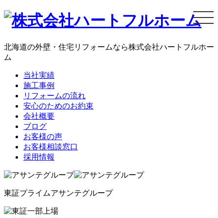
コ
ン
テ
ン
北海道の外壁・住宅リフォームなら株式会社ハートフルホー
ツ
ム
へ
当社実績
ス
施工事例
キ
リフォームの流れ
ッ
安心のためのお約束
プ
会社概要
ブログ
お客様の声
お客様相談窓口
採用情報
東証プライム
アサンテグループ