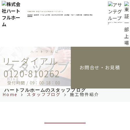
コ
ン
北海道の外壁・住宅リフォームなら株式会社ハートフルホーム
テ
当社実績
施工事例
リフォームの流れ
安心のためのお約束
会社概要
ブログ
お客様の声
お客様相談窓口
採用情報
ン
アサンテグルー
東証プライム
プ
ツ
へ
ス
キ
ハートフルに
ッ
プ
スタッフブログ
お問合せ・お見積
0120-810262
Blog
受付時間 / 09：00-18：00
ハートフルホームのスタッフブログ
Home
スタッフブログ
施工物件紹介