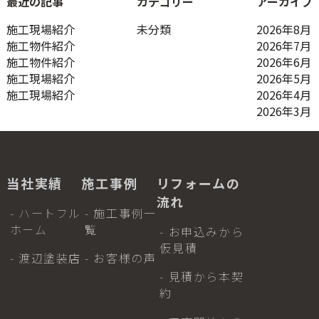
最近の記事
カテゴリー
アーカイブ
ン
施工現場紹介
未分類
2026年8月
施工物件紹介
2026年7月
施工物件紹介
2026年6月
施工現場紹介
2026年5月
施工現場紹介
2026年4月
2026年3月
当社実績
施工事例
リフォームの
流れ
- ハートフル
- 施工事例一
ホーム
覧
- お申込みから
仮見積
- 渡辺塗装店
- お客様の声
- 見積から本契
約