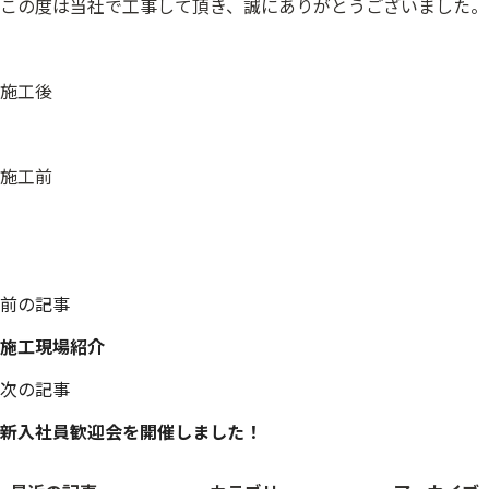
この度は当社で工事して頂き、誠にありがとうございました。
施工後
施工前
投
前の記事
稿
施工現場紹介
ナ
ビ
次の記事
ゲ
ー
新入社員歓迎会を開催しました！
シ
ョ