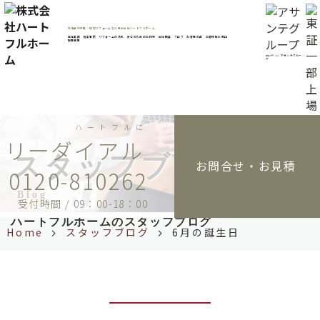
コ
ン
北海道の外壁・住宅リフォームなら株式会社ハートフルホーム
テ
当社実績
施工事例
リフォームの流れ
安心のためのお約束
会社概要
ブログ
お客様の声
お客様相談窓口
採用情報
ン
アサンテグルー
東証プライム
プ
ツ
へ
ス
キ
ハートフルに
ッ
プ
スタッフブログ
お問合せ・お見積
0120-810262
Blog
受付時間 / 09：00-18：00
ハートフルホームのスタッフブログ
Home
スタッフブログ
6月の誕生日