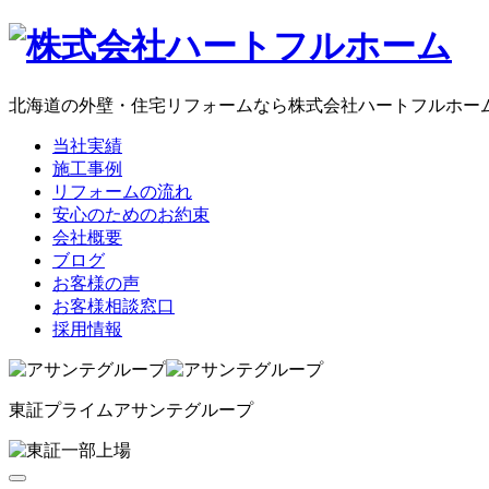
コ
ン
テ
ン
北海道の外壁・住宅リフォームなら株式会社ハートフルホー
ツ
当社実績
へ
施工事例
ス
リフォームの流れ
キ
安心のためのお約束
ッ
会社概要
プ
ブログ
お客様の声
お客様相談窓口
採用情報
東証プライム
アサンテグループ