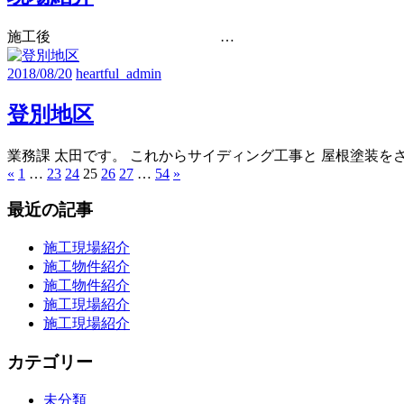
施工後 …
2018/08/20
heartful_admin
登別地区
業務課 太田です。 これからサイディング工事と 屋根塗装を
«
前
1
…
23
24
25
26
27
…
54
次
»
投
の
の
稿
最近の記事
記
記
事
事
の
施工現場紹介
ペ
施工物件紹介
施工物件紹介
ー
施工現場紹介
ジ
施工現場紹介
送
カテゴリー
り
未分類